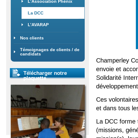
L’Association Phénix
La DCC
L’AVARAP
Nos clients
Témoignages de clients / de
candidats
Champerley Con
envoie et acco
Télécharger notre
Solidarité Inte
plaquette
développement
Ces volontaire
et dans tous le
La DCC forme t
(missions, géné