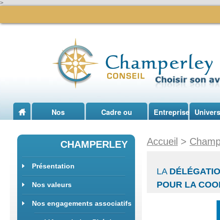
>
Nos
Cadre ou
Entreprise
Univers
expertises
dirigeant
Accueil
Accueil
>
Champ
CHAMPERLEY
Présentation
LA
DÉLÉGATIO
POUR LA COO
Nos valeurs
Nos engagements associatifs